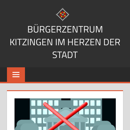
Zum
Inhalt
springen
BÜRGERZENTRUM
KITZINGEN IM HERZEN DER
STADT
Im
Herzen
der
Stadt