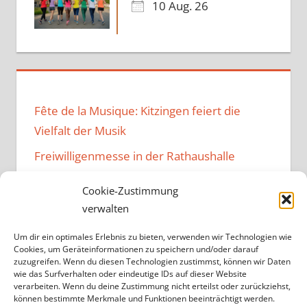
10 Aug. 26
Fête de la Musique: Kitzingen feiert die
Vielfalt der Musik
Freiwilligenmesse in der Rathaushalle
Music Family – Neuer Vibe im
Cookie-Zustimmung
Bürgerzentrum
verwalten
Kulturen verbindendes Fest im
Um dir ein optimales Erlebnis zu bieten, verwenden wir Technologien wie
Bürgerzentrum
Cookies, um Geräteinformationen zu speichern und/oder darauf
zuzugreifen. Wenn du diesen Technologien zustimmst, können wir Daten
Projekt „Brandheiß“ endet
wie das Surfverhalten oder eindeutige IDs auf dieser Website
verarbeiten. Wenn du deine Zustimmung nicht erteilst oder zurückziehst,
können bestimmte Merkmale und Funktionen beeinträchtigt werden.