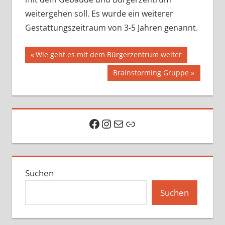
weitergehen soll. Es wurde ein weiterer
Gestattungszeitraum von 3-5 Jahren genannt.
Beitragsnavigation
Vorheriger
Wie geht es mit dem Bürgerzentrum weiter
Beitrag:
Nächster
Brainstorming Gruppe
Beitrag:
Facebook
Instagram
E-Mail
Link
Suchen
Suchen