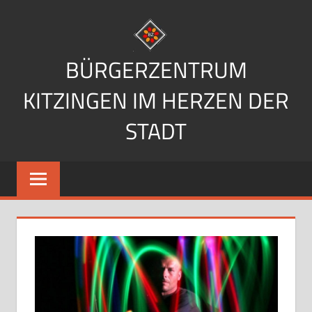
Zum
Inhalt
springen
BÜRGERZENTRUM
KITZINGEN IM HERZEN DER
STADT
Im
Herzen
der
Stadt