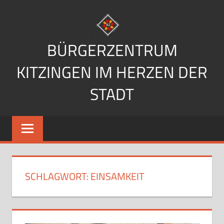
Zum
Inhalt
springen
BÜRGERZENTRUM
KITZINGEN IM HERZEN DER
STADT
Im
Herzen
der
Stadt
SCHLAGWORT:
EINSAMKEIT