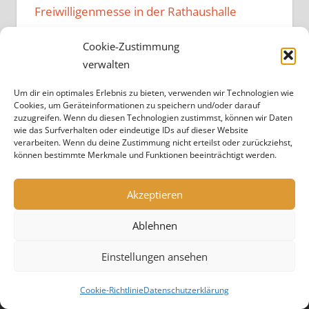
Freiwilligenmesse in der Rathaushalle
Music Family – Neuer Vibe im
Cookie-Zustimmung
Bürgerzentrum
verwalten
Kulturen verbindendes Fest im
Um dir ein optimales Erlebnis zu bieten, verwenden wir Technologien wie
Bürgerzentrum
Cookies, um Geräteinformationen zu speichern und/oder darauf
zuzugreifen. Wenn du diesen Technologien zustimmst, können wir Daten
Projekt „Brandheiß“ endet
wie das Surfverhalten oder eindeutige IDs auf dieser Website
verarbeiten. Wenn du deine Zustimmung nicht erteilst oder zurückziehst,
können bestimmte Merkmale und Funktionen beeinträchtigt werden.
Akzeptieren
Ablehnen
Buergerzentrum Kitzingen e.V. - Schrannenstr. 35 - 97318
Einstellungen ansehen
Kitzingen
Cookie-Richtlinie
Datenschutzerklärung