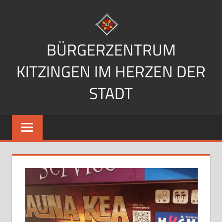
Zum
Inhalt
springen
BÜRGERZENTRUM
KITZINGEN IM HERZEN DER
STADT
Im
Herzen
der
Stadt