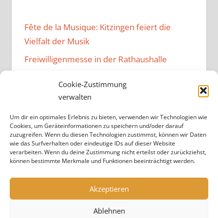
Fête de la Musique: Kitzingen feiert die
Vielfalt der Musik
Freiwilligenmesse in der Rathaushalle
Music Family – Neuer Vibe im
Cookie-Zustimmung
Bürgerzentrum
verwalten
Kulturen verbindendes Fest im
Um dir ein optimales Erlebnis zu bieten, verwenden wir Technologien wie
Bürgerzentrum
Cookies, um Geräteinformationen zu speichern und/oder darauf
zuzugreifen. Wenn du diesen Technologien zustimmst, können wir Daten
Projekt „Brandheiß“ endet
wie das Surfverhalten oder eindeutige IDs auf dieser Website
verarbeiten. Wenn du deine Zustimmung nicht erteilst oder zurückziehst,
können bestimmte Merkmale und Funktionen beeinträchtigt werden.
Akzeptieren
Ablehnen