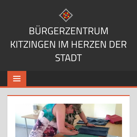
Zum
Inhalt
springen
BÜRGERZENTRUM
KITZINGEN IM HERZEN DER
STADT
Im
Herzen
der
Stadt