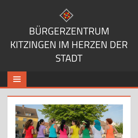
Zum
Inhalt
springen
BÜRGERZENTRUM
KITZINGEN IM HERZEN DER
STADT
Im
Herzen
der
Stadt