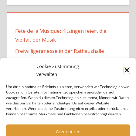
Fête de la Musique: Kitzingen feiert die
Vielfalt der Musik
Freiwilligenmesse in der Rathaushalle
Music Family – Neuer Vibe im
Cookie-Zustimmung
Bürgerzentrum
verwalten
Kulturen verbindendes Fest im
Um dir ein optimales Erlebnis zu bieten, verwenden wir Technologien wie
Bürgerzentrum
Cookies, um Geräteinformationen zu speichern und/oder darauf
zuzugreifen. Wenn du diesen Technologien zustimmst, können wir Daten
Projekt „Brandheiß“ endet
wie das Surfverhalten oder eindeutige IDs auf dieser Website
verarbeiten. Wenn du deine Zustimmung nicht erteilst oder zurückziehst,
können bestimmte Merkmale und Funktionen beeinträchtigt werden.
Akzeptieren