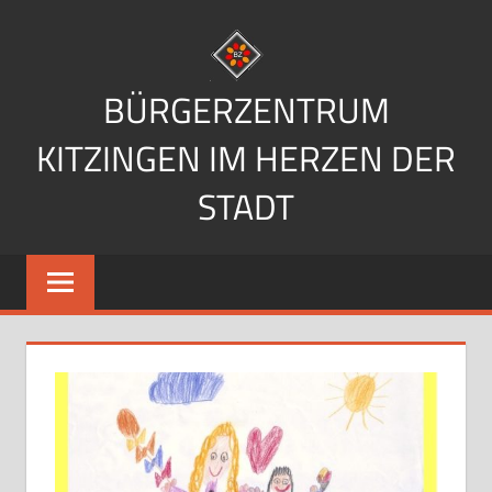
Zum
Inhalt
springen
BÜRGERZENTRUM
KITZINGEN IM HERZEN DER
STADT
Im
Herzen
der
Stadt