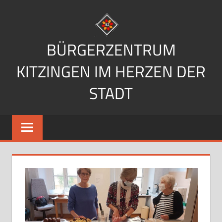
Zum
Inhalt
springen
BÜRGERZENTRUM
KITZINGEN IM HERZEN DER
STADT
Im
Herzen
der
Stadt