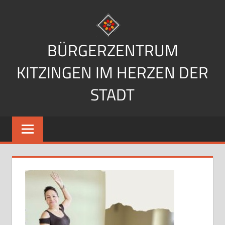
Zum
Inhalt
springen
BÜRGERZENTRUM
KITZINGEN IM HERZEN DER
STADT
Im
Herzen
der
Stadt