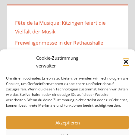
Fête de la Musique: Kitzingen feiert die
Vielfalt der Musik
Freiwilligenmesse in der Rathaushalle
Music Family – Neuer Vibe im
Cookie-Zustimmung
Bürgerzentrum
verwalten
Kulturen verbindendes Fest im
Um dir ein optimales Erlebnis zu bieten, verwenden wir Technologien wie
Bürgerzentrum
Cookies, um Geräteinformationen zu speichern und/oder darauf
zuzugreifen. Wenn du diesen Technologien zustimmst, können wir Daten
Projekt „Brandheiß“ endet
wie das Surfverhalten oder eindeutige IDs auf dieser Website
verarbeiten. Wenn du deine Zustimmung nicht erteilst oder zurückziehst,
können bestimmte Merkmale und Funktionen beeinträchtigt werden.
Akzeptieren